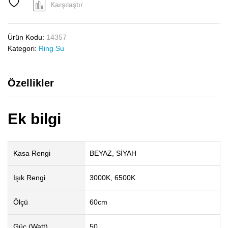
Watt
Karşılaştır
Sarkıt
Halka
Avize
Ürün Kodu:
14357
adet
Kategori:
Ring Su
Özellikler
Ek bilgi
Kasa Rengi
BEYAZ, SİYAH
Işık Rengi
3000K, 6500K
Ölçü
60cm
Güç (Watt)
50