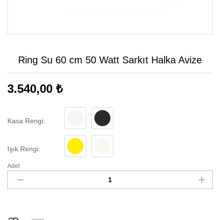
Ring Su 60 cm 50 Watt Sarkıt Halka Avize
3.540,00
₺
Kasa Rengi:
BEYA
SİYAH
Işık Rengi:
Z
3000K
6500K
Adet
Ring
Su
60
cm
50